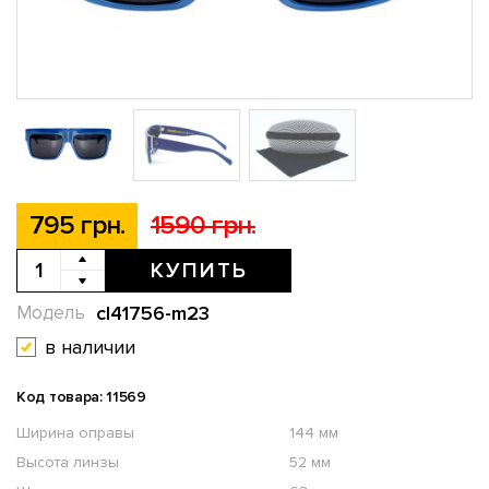
795 грн.
1590 грн.
КУПИТЬ
cl41756-m23
Модель
в наличии
Код товара: 11569
Ширина оправы
144 мм
Высота линзы
52 мм