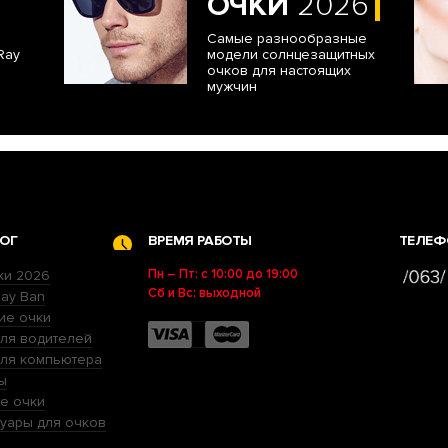
ОЧКИ
2026
Самые разнообразные
Ray
модели солнцезащитных
очков для настоящих
мужчин
ОГ
ВРЕМЯ РАБОТЫ
ТЕЛЕФ
Пн – Пт: с 10:00 до 19:00
ки 2026
Сб и Вс: выходной
ay Ban
ие очки
ля водителей
для компьютера
ы
е очки
уары для очков