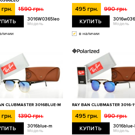
0366LEO
 грн.
1590 грн.
495 грн.
990 грн.
3016W0365leo
3016w03
УПИТЬ
КУПИТЬ
Модель
Модель
аличии
в наличии
AN CLUBMASTER 3016BLUE-M
RAY BAN CLUBMASTER 3016-1
 грн.
1390 грн.
495 грн.
990 грн.
3016blue-m
3016blue-
УПИТЬ
КУПИТЬ
Модель
Модель