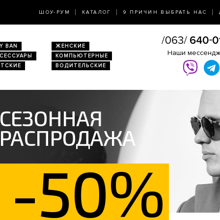
ШОУ-РУМ
КАТАЛОГ
9 ПРИЧИН ВЫБРАТЬ НАС
Y BAN
ЖЕНСКИЕ
Наши мессенд
КСЕССУАРЫ
КОМПЬЮТЕРНЫЕ
ЕТСКИЕ
ВОДИТЕЛЬСКИЕ
СЕЗОННАЯ
РАСПРОДАЖА
-50%