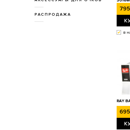
3016W
795
РАСПРОДАЖА
К
в н
RAY B
695
К