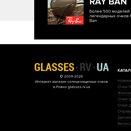
RAY BAN
Более 500 моделей
легендарных очков 
Ban
КАТАЛ
© 2009-2026
Новин
Интернет-магазин
солнцезащитных очков
Очки R
в Ровно glasses.rv.ua
Женск
Очки д
Очки 
Оправ
Детски
Аксесс