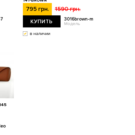
141-BROWN
795 грн.
1590 грн.
67
3016brown-m
КУПИТЬ
Модель
в наличии
145
leo