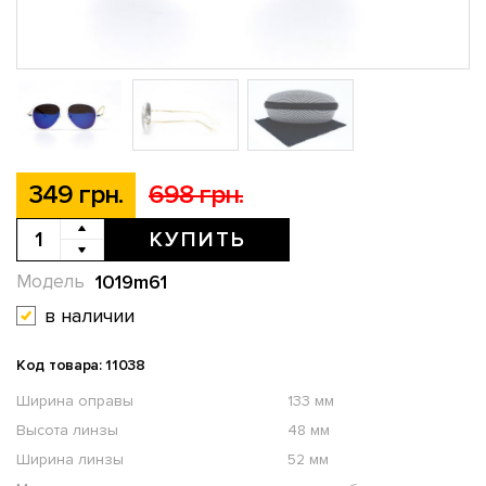
349 грн.
698 грн.
КУПИТЬ
1019m61
Модель
в наличии
Код товара: 11038
Ширина оправы
133 мм
Высота линзы
48 мм
Ширина линзы
52 мм