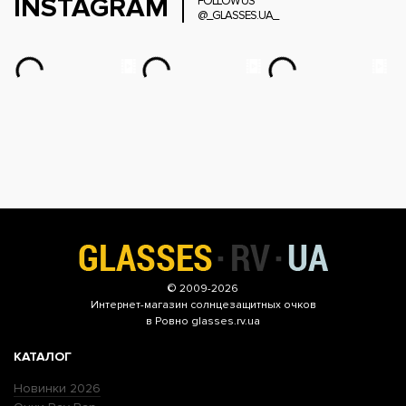
INSTAGRAM
FOLLOW US
@_GLASSES.UA_
© 2009-2026
Интернет-магазин
солнцезащитных очков
в Ровно glasses.rv.ua
КАТАЛОГ
Новинки 2026