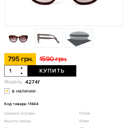
795 грн.
1590 грн.
КУПИТЬ
4274f
Модель
в наличии
Код товара: 11844
Ширина оправы
133мм
Высота линзы
43мм