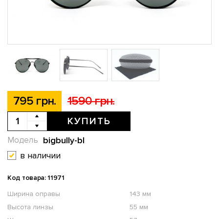
795 грн.
1590 грн.
КУПИТЬ
bigbully-bl
Модель
в наличии
Код товара: 11971
Ширина оправы
143 мм
Высота линзы
55 мм