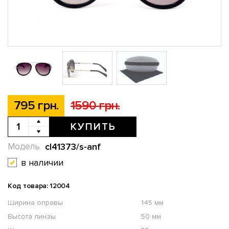
795 грн.
1590 грн.
КУПИТЬ
cl41373/s-anf
Модель
в наличии
Код товара: 12004
Ширина оправы
145 мм
Высота линзы
50 мм