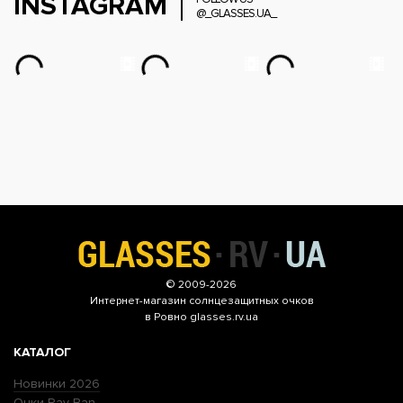
INSTAGRAM
@_GLASSES.UA_
© 2009-2026
Интернет-магазин
солнцезащитных очков
в Ровно glasses.rv.ua
КАТАЛОГ
Новинки 2026
Очки Ray Ban