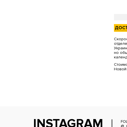
ДОС
Скорос
отделе
Украин
но обы
календ
Стоимо
Новой
INSTAGRAM
FO
@_