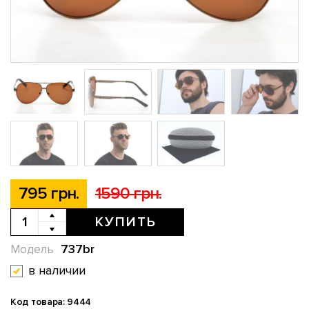
795 грн.
1590 грн.
КУПИТЬ
737br
Модель
в наличии
Код товара: 9444