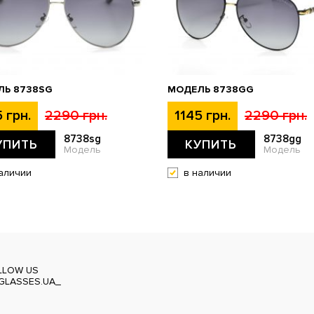
ЛЬ 8738SG
МОДЕЛЬ 8738GG
 грн.
2290 грн.
1145 грн.
2290 грн.
8738sg
8738gg
УПИТЬ
КУПИТЬ
Модель
Модель
аличии
в наличии
LLOW US
GLASSES.UA_