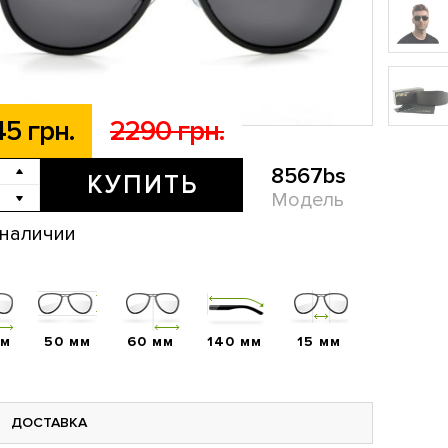
45 грн.
2290 грн.
8567bs
КУПИТЬ
Модель
 наличии
мм
50 мм
60 мм
140 мм
15 мм
ДОСТАВКА