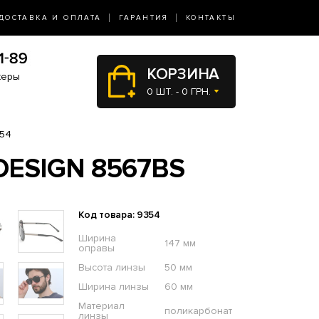
ДОСТАВКА И ОПЛАТА
ГАРАНТИЯ
КОНТАКТЫ
КОРЗИНА
жеры
0 ШТ. - 0 ГРН.
54
ESIGN 8567BS
Код товара: 9354
Ширина
147 мм
оправы
Высота линзы
50 мм
Ширина линзы
60 мм
Материал
поликарбонат
линзы