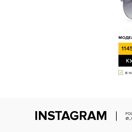
МОДЕ
1145
К
в н
INSTAGRAM
FO
@_