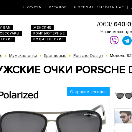
ШОУ-РУМ
КАТАЛОГ
9 ПРИЧИН ВЫБРАТЬ НАС
Y BAN
ЖЕНСКИЕ
Наши мессенд
КСЕССУАРЫ
КОМПЬЮТЕРНЫЕ
ЕТСКИЕ
ВОДИТЕЛЬСКИЕ
ая
Мужские очки
Брендовые
Porsche Design
Модель 93
ЖСКИЕ ОЧКИ PORSCHE D
Отправим сегодня