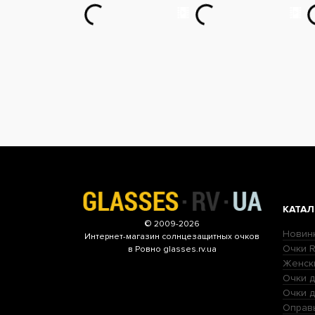
КАТАЛ
© 2009-2026
Новин
Интернет-магазин
солнцезащитных очков
Очки R
в Ровно glasses.rv.ua
Женск
Очки д
Очки 
Оправ