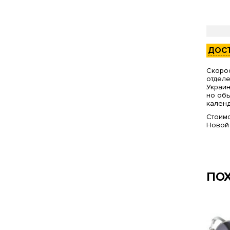
ДОС
Скорос
отделе
Украин
но обы
календ
Стоимо
Новой
ПО