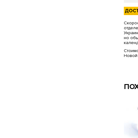
ДОС
Скорос
отделе
Украин
но обы
календ
Стоимо
Новой
ПО