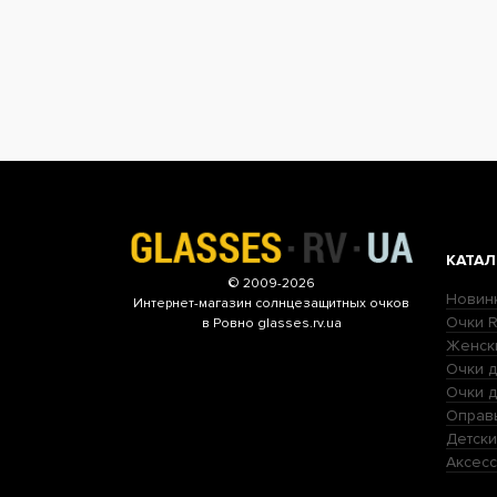
КАТАЛ
© 2009-2026
Новин
Интернет-магазин
солнцезащитных очков
Очки R
в Ровно glasses.rv.ua
Женск
Очки д
Очки 
Оправ
Детски
Аксесс