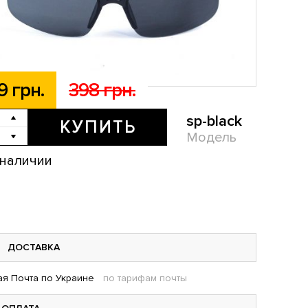
9 грн.
398 грн.
sp-black
КУПИТЬ
Модель
 наличии
ДОСТАВКА
я Почта по Украине
по тарифам почты