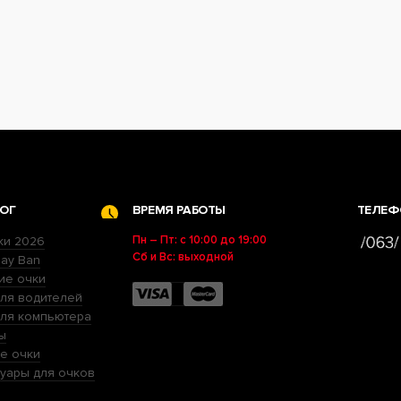
ОГ
ВРЕМЯ РАБОТЫ
ТЕЛЕФ
Пн – Пт: с 10:00 до 19:00
ки 2026
Сб и Вс: выходной
ay Ban
ие очки
ля водителей
для компьютера
ы
е очки
уары для очков