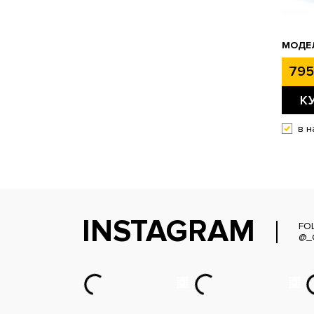
МОДЕЛ
795
К
в н
INSTAGRAM
FO
@_