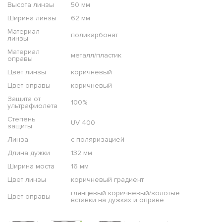
Высота линзы
50 мм
Ширина линзы
62 мм
Материал
поликарбонат
линзы
Материал
металл/пластик
оправы
Цвет линзы
коричневый
Цвет оправы
коричневый
Защита от
100%
ультрафиолета
Степень
UV 400
защиты
Линза
с поляризацией
Длина дужки
132 мм
Ширина моста
16 мм
Цвет линзы
коричневый градиент
глянцевый коричневый/золотые
Цвет оправы
вставки на дужках и оправе