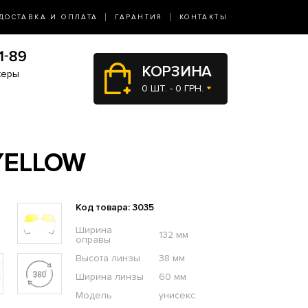
ДОСТАВКА И ОПЛАТА
ГАРАНТИЯ
КОНТАКТЫ
КОРЗИНА
жеры
0 ШТ. - 0 ГРН.
YELLOW
Код товара: 3035
Ширина
132 мм
оправы
Высота линзы
38 мм
Ширина линзы
60 мм
Модель
унисекс