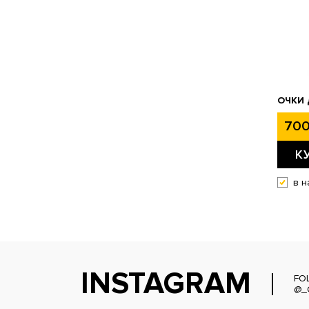
ОЧКИ 
700
К
в н
INSTAGRAM
FO
@_