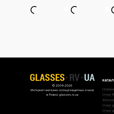
КАТАЛ
© 2009-2026
Новин
Интернет-магазин
солнцезащитных очков
Очки R
в Ровно glasses.rv.ua
Женск
Очки д
Очки 