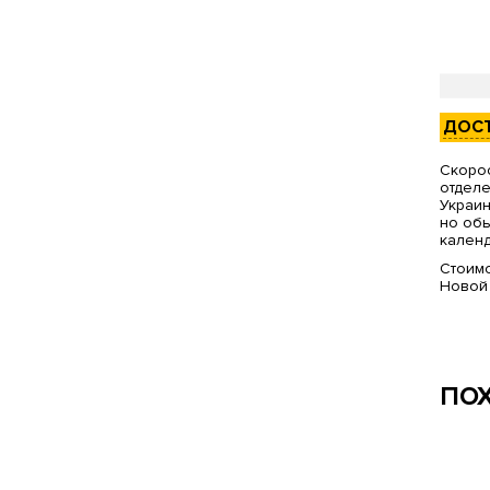
ДОС
Скорос
отделе
Украин
но обы
календ
Стоимо
Новой
ПО