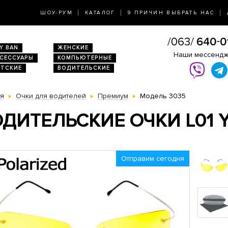
ШОУ-РУМ
КАТАЛОГ
9 ПРИЧИН ВЫБРАТЬ НАС
Y BAN
ЖЕНСКИЕ
Наши мессенд
КСЕССУАРЫ
КОМПЬЮТЕРНЫЕ
ЕТСКИЕ
ВОДИТЕЛЬСКИЕ
ая
Очки для водителей
Премиум
Модель 3035
ДИТЕЛЬСКИЕ ОЧКИ L01 
Отправим сегодня