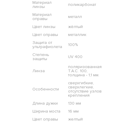
Материал
поликарбонат
линзы
Материал
металл
оправы
Цвет линзы
жёлтый
Цвет оправы
металлик
Защита от
100%
ультрафиолета
Степень
UV 400
защиты
поляризованная
Линза
T.A.C. 100,
толщина - 1,1 мм.
сверхгибкие,
сверхлегкие,
Особенности
отсутствие узлов
крепления
Длина дужки
130 мм
Ширина моста
16 мм
Цвет оправы
желтый