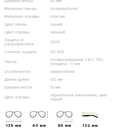
Ширина линзы
65 мм
Материал линзы
поликарбонат
Материал оправы
пластик
Цвет линзы
серый
Цвет оправы
чёрный
Защита от
100%
ультрафиолета
Степень защиты
UV 400
поляризованная T.A.C. 100,
Линза
толщина - 1,1 мм.
Особенности
сверхгибкие
Длина дужки
132 мм
Ширина моста
12 мм
зеркальное напыление, цвет
Цвет оправы
серый
135 мм
40 мм
65 мм
132 мм