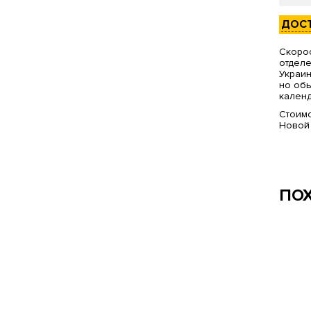
ДОС
Скорос
отделе
Украин
но обы
календ
Стоимо
Новой
ПО