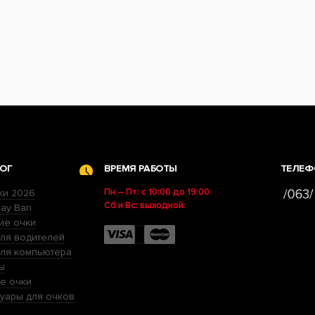
ОГ
ВРЕМЯ РАБОТЫ
ТЕЛЕФ
Пн – Пт: с 10:00 до 19:00
ки 2026
Сб и Вс: выходной
ay Ban
ие очки
ля водителей
для компьютера
ы
е очки
уары для очков