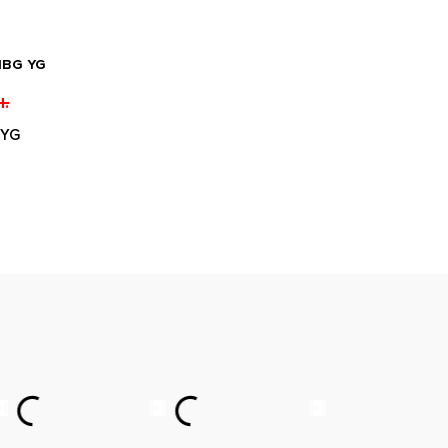
1BG YG
.
 YG