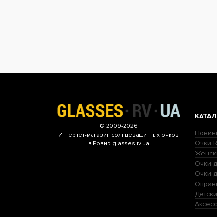
КАТАЛ
© 2009-2026
Новин
Интернет-магазин
солнцезащитных очков
Очки R
в Ровно glasses.rv.ua
Женск
Очки д
Очки 
Оправ
Детски
Аксесс