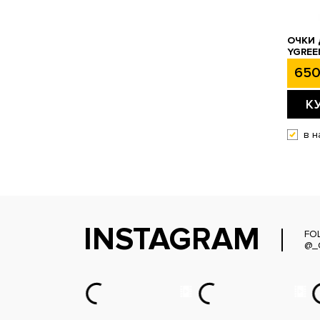
ОЧКИ
YGREE
650
К
в н
INSTAGRAM
FO
@_