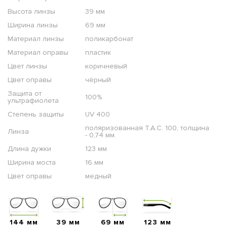
Высота линзы
39 мм
Ширина линзы
69 мм
Материал линзы
поликарбонат
Материал оправы
пластик
Цвет линзы
коричневый
Цвет оправы
чёрный
Защита от
100%
ультрафиолета
Степень защиты
UV 400
поляризованная T.A.C. 100, толщина
Линза
- 0,74 мм.
Длина дужки
123 мм
Ширина моста
16 мм
Цвет оправы
медный
144 мм
39 мм
69 мм
123 мм