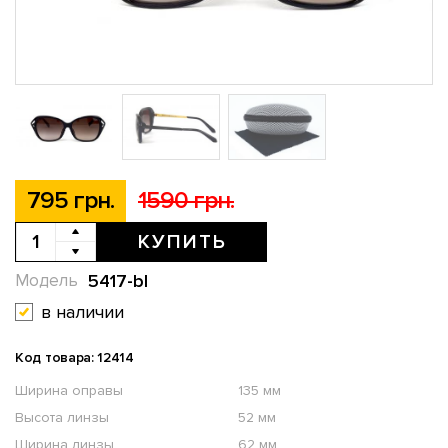
795 грн.
1590 грн.
КУПИТЬ
5417-bl
Модель
в наличии
Код товара: 12414
Ширина оправы
135 мм
Высота линзы
52 мм
Ширина линзы
62 мм