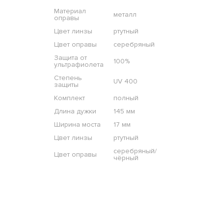
Материал
металл
оправы
Цвет линзы
ртутный
Цвет оправы
серебряный
Защита от
100%
ультрафиолета
Степень
UV 400
защиты
Комплект
полный
Длина дужки
145 мм
Ширина моста
17 мм
Цвет линзы
ртутный
серебряный/
Цвет оправы
чёрный