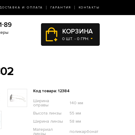
ДОСТАВКА И ОПЛАТА
ГАРАНТИЯ
КОНТАКТЫ
КОРЗИНА
жеры
0 ШТ. - 0 ГРН.
C02
Код товара: 12384
Ширина
140 мм
оправы
Высота линзы
55 мм
Ширина линзы
58 мм
Материал
поликарбонат
линзы