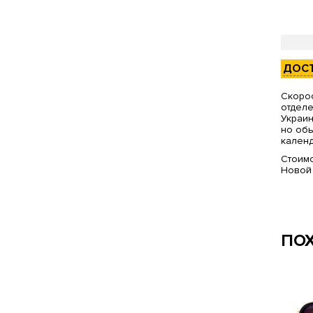
ДОС
Скорос
отделе
Украин
но обы
календ
Стоимо
Новой
ПО