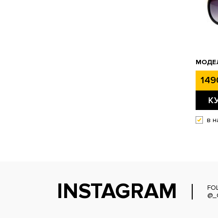
МОДЕЛ
149
К
в н
INSTAGRAM
FO
@_