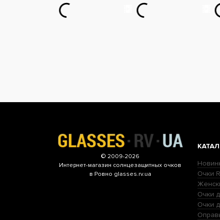
КАТАЛ
© 2009-2026
Новин
Интернет-магазин
солнцезащитных очков
Очки R
в Ровно glasses.rv.ua
Женск
Очки д
Очки 
Оправ