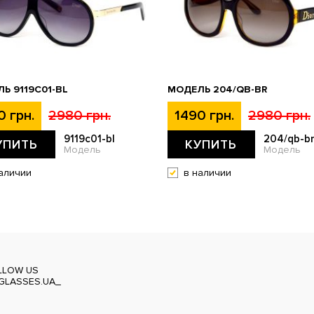
Ь 9119С01-BL
МОДЕЛЬ 204/QB-BR
0 грн.
2980 грн.
1490 грн.
2980 грн.
9119с01-bl
204/qb-b
УПИТЬ
КУПИТЬ
Модель
Модель
аличии
в наличии
LLOW US
GLASSES.UA_