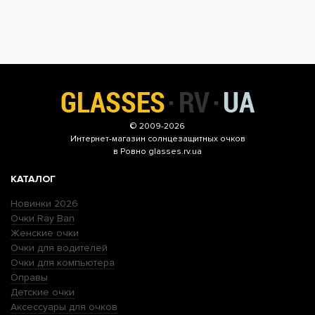
© 2009-2026
Интернет-магазин
солнцезащитных очков
в Ровно glasses.rv.ua
КАТАЛОГ
Новинки 2026
Очки Ray Ban
Женские очки
Очки для водителей
Очки для компьютера
Оправы
Детские очки
Аксессуары для очков