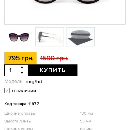
795 грн.
1590 грн.
КУПИТЬ
rmg/hd
Модель
в наличии
Код товара: 11977
Ширина оправы
130 мм
Высота линзы
55 мм
Ширина линзы
60 мм