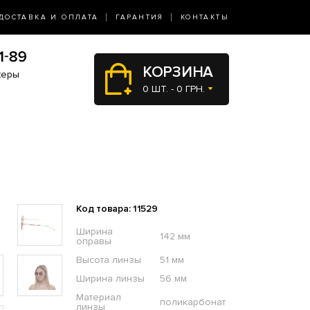
ДОСТАВКА И ОПЛАТА
ГАРАНТИЯ
КОНТАКТЫ
КОРЗИНА
жеры
0 ШТ. - 0 ГРН.
Код товара: 11529
Ширина
142 мм
оправы
Высота линзы
51 мм
Ширина линзы
56 мм
Материал
поликарбонат
линзы