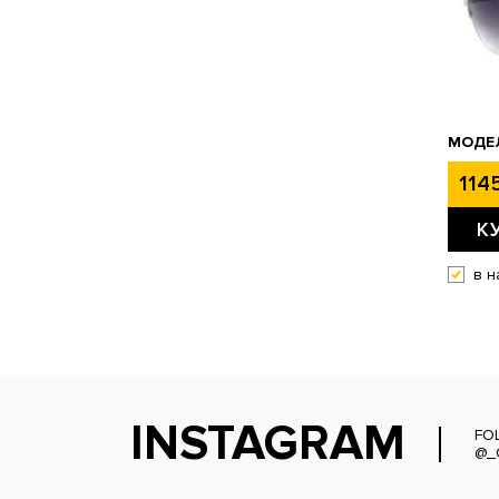
МОДЕЛ
1145
К
в н
INSTAGRAM
FO
@_