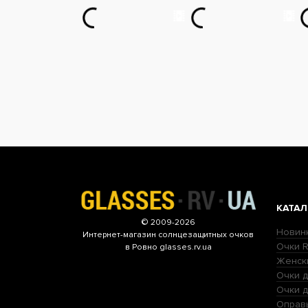
КАТАЛ
© 2009-2026
Новин
Интернет-магазин
солнцезащитных очков
Очки R
в Ровно glasses.rv.ua
Женск
Очки д
Очки 
Оправ