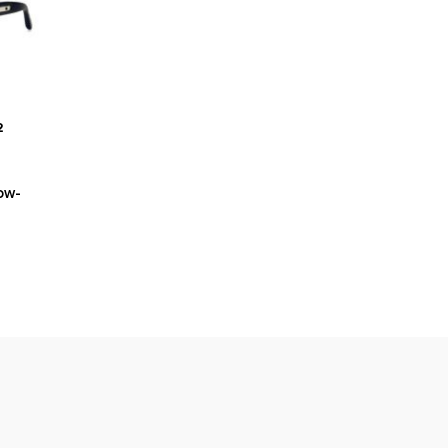
2
ow-