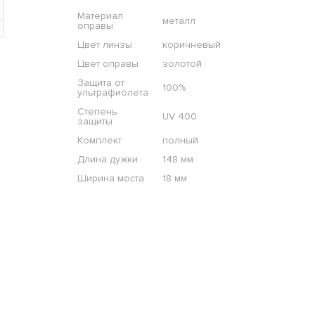
Материал
металл
оправы
Цвет линзы
коричневый
Цвет оправы
золотой
Защита от
100%
ультрафиолета
Степень
UV 400
защиты
Комплект
полный
Длина дужки
148 мм
Ширина моста
18 мм