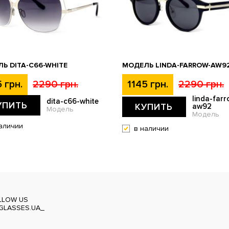
Ь DITA-C66-WHITE
МОДЕЛЬ LINDA-FARROW-AW9
 грн.
2290 грн.
1145 грн.
2290 грн.
linda-farr
dita-c66-white
УПИТЬ
КУПИТЬ
aw92
Модель
Модель
аличии
в наличии
LLOW US
GLASSES.UA_