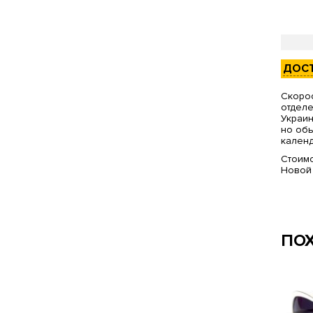
ДОС
Скорос
отделе
Украин
но обы
календ
Стоимо
Новой
ПО