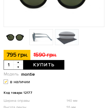
795 грн.
1590 грн.
КУПИТЬ
montie
Модель
в наличии
Код товара: 12177
Ширина оправы
140 мм
Высота линзы
55 мм