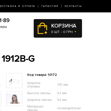
ДОСТАВКА И ОПЛАТА
ГАРАНТИЯ
КОНТАКТЫ
КОРЗИНА
жеры
0 ШТ. - 0 ГРН.
1912B-G
Код товара: 10172
Ширина
135 мм
оправы
Высота линзы
52 мм
Ширина линзы
52 мм
Материал
поликарбонат
линзы