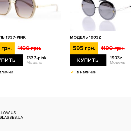
Ь 1337-PINK
МОДЕЛЬ 1903Z
 грн.
1190 грн.
595 грн.
1190 грн.
1337-pink
1903z
УПИТЬ
КУПИТЬ
Модель
Модель
аличии
в наличии
LLOW US
GLASSES.UA_