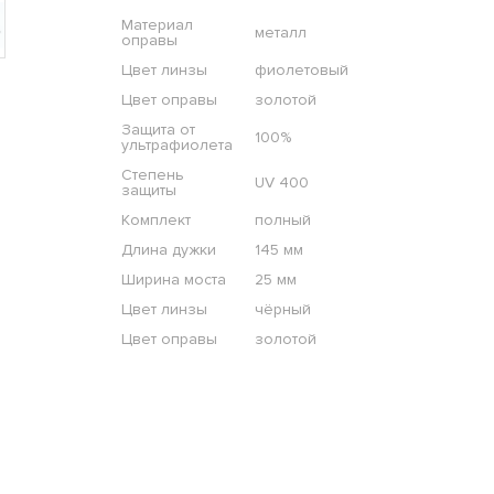
Материал
металл
оправы
Цвет линзы
фиолетовый
Цвет оправы
золотой
Защита от
100%
ультрафиолета
Степень
UV 400
защиты
Комплект
полный
Длина дужки
145 мм
Ширина моста
25 мм
Цвет линзы
чёрный
Цвет оправы
золотой