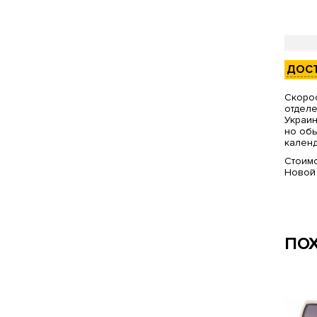
ДОС
Скорос
отделе
Украин
но обы
календ
Стоимо
Новой
ПО