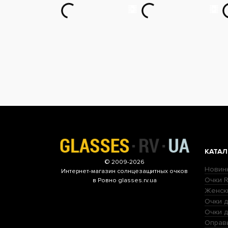
КАТАЛ
© 2009-2026
Новин
Интернет-магазин
солнцезащитных очков
Очки R
в Ровно glasses.rv.ua
Женск
Очки д
Очки 
Оправ