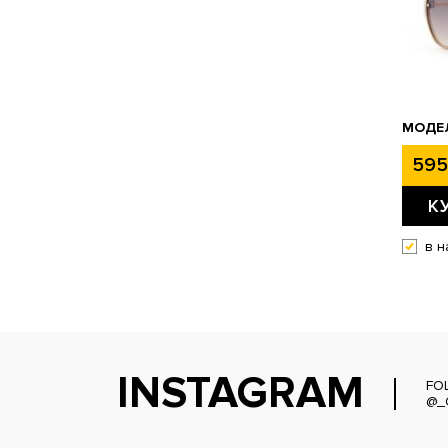
МОДЕЛ
595
К
в н
INSTAGRAM
FO
@_