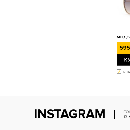
МОДЕЛ
595
К
в н
INSTAGRAM
FO
@_