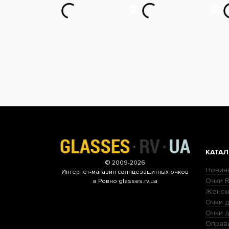
КАТАЛ
© 2009-2026
Новин
Интернет-магазин
солнцезащитных очков
Очки R
в Ровно glasses.rv.ua
Женск
Очки д
Очки 
Оправ