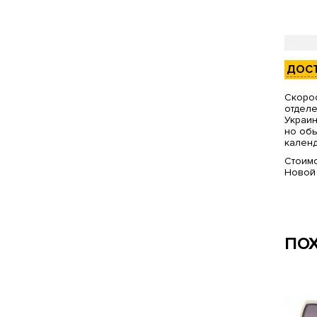
ДОС
Скорос
отделе
Украин
но обы
календ
Стоимо
Новой
ПО