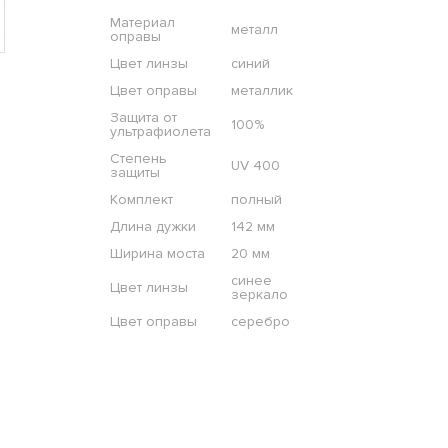
Материал
металл
оправы
Цвет линзы
синий
Цвет оправы
металлик
Защита от
100%
ультрафиолета
Степень
UV 400
защиты
Комплект
полный
Длина дужки
142 мм
Ширина моста
20 мм
синее
Цвет линзы
зеркало
Цвет оправы
серебро