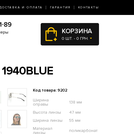
ДОСТАВКА И ОПЛАТА
ГАРАНТИЯ
КОНТАКТЫ
КОРЗИНА
жеры
0 ШТ. - 0 ГРН.
 1940BLUE
Код товара: 9202
Ширина
138 мм
оправы
Высота линзы
47 мм
Ширина линзы
55 мм
Материал
поликарбонат
линзы