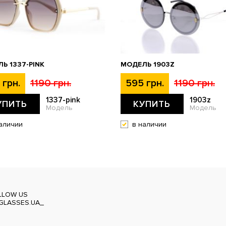
Ь 1337-PINK
МОДЕЛЬ 1903Z
 грн.
1190 грн.
595 грн.
1190 грн.
1337-pink
1903z
УПИТЬ
КУПИТЬ
Модель
Модель
аличии
в наличии
LLOW US
GLASSES.UA_