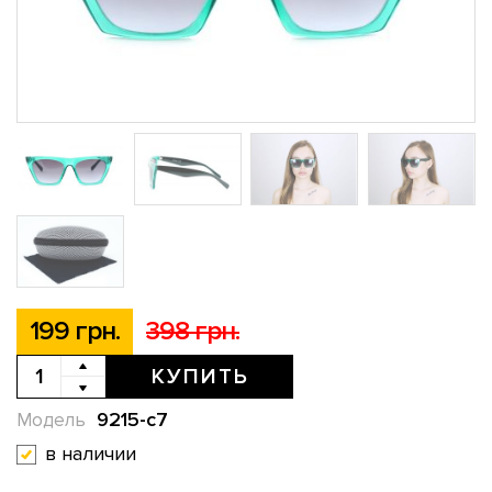
199 грн.
398 грн.
КУПИТЬ
9215-с7
Модель
в наличии