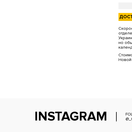
ДОС
Скорос
отделе
Украин
но обы
календ
Стоимо
Новой
INSTAGRAM
FO
@_