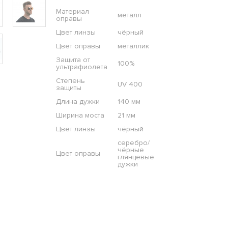
Материал
металл
оправы
Цвет линзы
чёрный
Цвет оправы
металлик
Защита от
100%
ультрафиолета
Степень
UV 400
защиты
Длина дужки
140 мм
Ширина моста
21 мм
Цвет линзы
чёрный
серебро/
чёрные
Цвет оправы
глянцевые
дужки