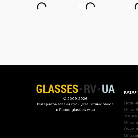
КАТАЛ
© 2009-2026
Новин
Интернет-магазин
солнцезащитных очков
Очки R
в Ровно glasses.rv.ua
Женск
Очки д
Очки 
Оправ