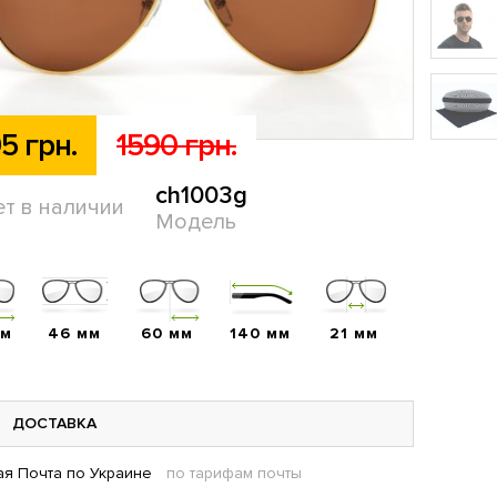
5 грн.
1590 грн.
ch1003g
ет в наличии
Модель
мм
46 мм
60 мм
140 мм
21 мм
ДОСТАВКА
я Почта по Украине
по тарифам почты