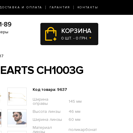
ДОСТАВКА И ОПЛАТА
ГАРАНТИЯ
КОНТАКТЫ
КОРЗИНА
жеры
0 ШТ. - 0 ГРН.
37
EARTS CH1003G
Код товара: 9637
Ширина
145 мм
оправы
Высота линзы
46 мм
Ширина линзы
60 мм
Материал
поликарбонат
линзы