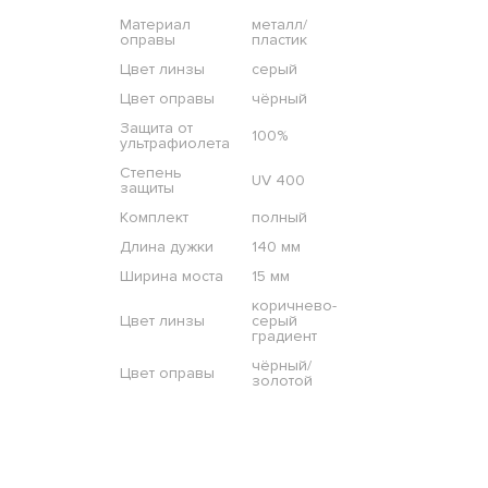
Материал
металл/
оправы
пластик
Цвет линзы
серый
Цвет оправы
чёрный
Защита от
100%
ультрафиолета
Степень
UV 400
защиты
Комплект
полный
Длина дужки
140 мм
Ширина моста
15 мм
коричнево-
Цвет линзы
серый
градиент
чёрный/
Цвет оправы
золотой