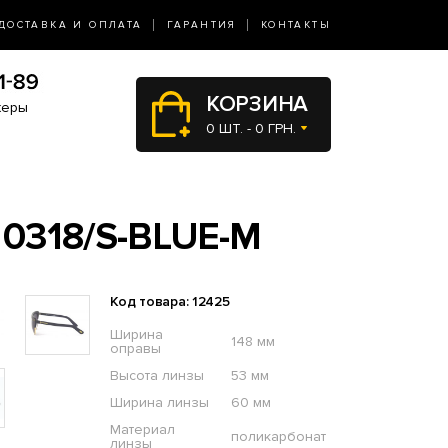
ДОСТАВКА И ОПЛАТА
ГАРАНТИЯ
КОНТАКТЫ
КОРЗИНА
жеры
0 ШТ. - 0 ГРН.
0318/S-BLUE-M
Код товара: 12425
Ширина
148 мм
оправы
Высота линзы
53 мм
Ширина линзы
60 мм
Материал
поликарбонат
линзы