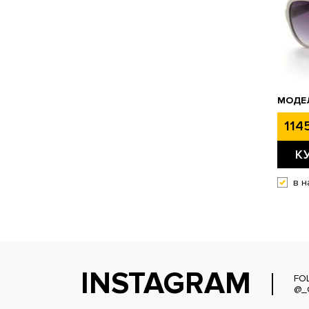
МОДЕЛ
1145
К
в н
INSTAGRAM
FO
@_