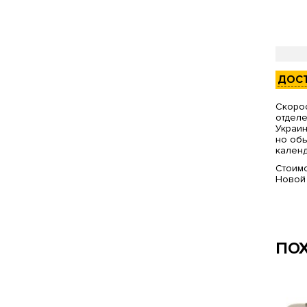
ДОС
Скорос
отделе
Украин
но обы
календ
Стоимо
Новой
ПО