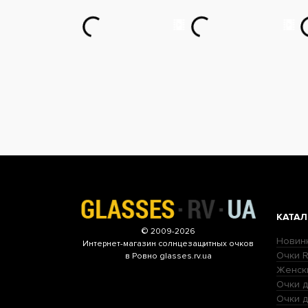
КАТАЛ
© 2009-2026
Новин
Интернет-магазин
солнцезащитных очков
Очки R
в Ровно glasses.rv.ua
Женск
Очки д
Очки 