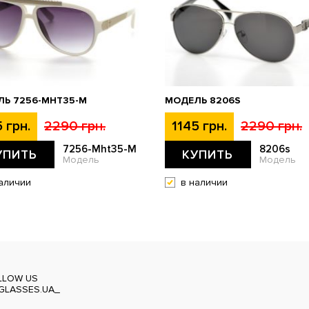
Ь 7256-MHT35-M
МОДЕЛЬ 8206S
 грн.
2290 грн.
1145 грн.
2290 грн.
7256-Mht35-M
8206s
УПИТЬ
КУПИТЬ
Модель
Модель
аличии
в наличии
LLOW US
GLASSES.UA_