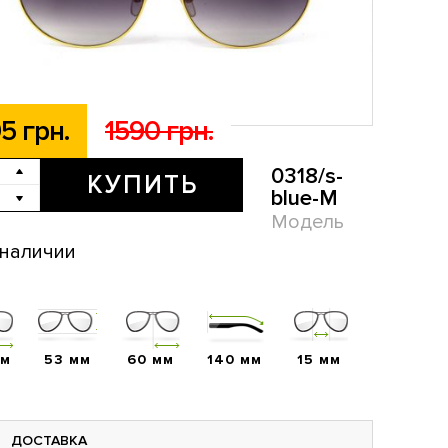
5 грн.
1590 грн.
0318/s-
КУПИТЬ
blue-M
Модель
 наличии
мм
53 мм
60 мм
140 мм
15 мм
ДОСТАВКА