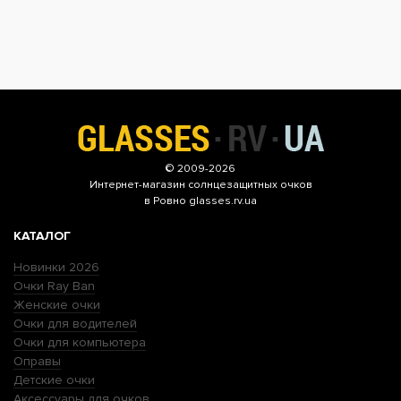
© 2009-2026
Интернет-магазин
солнцезащитных очков
в Ровно glasses.rv.ua
КАТАЛОГ
Новинки 2026
Очки Ray Ban
Женские очки
Очки для водителей
Очки для компьютера
Оправы
Детские очки
Аксессуары для очков